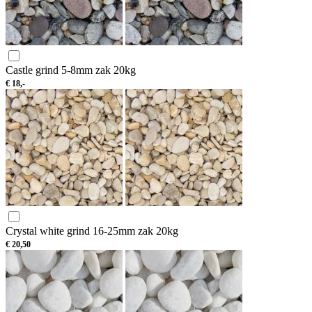
Castle grind 5-8mm zak 20kg
€
18,-
Crystal white grind 16-25mm zak 20kg
€
20,50