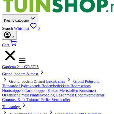
Kies je categorie
Search
Whishlist
0
Cart
Gardena 2+1 GRATIS
Grond, bodem & mest
Grond, bodem & mest
Bekijk alles
Grond
Potgrond
Tuinaarde
Hydrokorrels
Bodembedekkers
Boomschors
Houtsnippers
Cacaodoppen
Kokos
Meststoffen
Kunstmest
Organische mest
Plantenvoeding
Gazonmest
Bodemverbeteraar
Compost
Kalk
Tuinturf
Perliet
Vermiculiet
Tuinaanleg