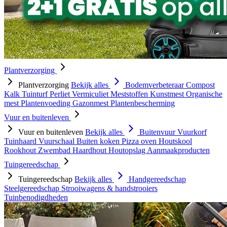
Plantverzorging
Plantverzorging
Bekijk alles
Bodemverbeteraar
Compost
Kalk
Tuinturf
Perliet
Vermiculiet
Meststoffen
Kunstmest
Organische
mest
Plantenvoeding
Gazonmest
Plantenbescherming
Vuur en buitenleven
Vuur en buitenleven
Bekijk alles
Buitenvuur
Vuurkorf
Tuinhaard
Vuurschaal
Buiten koken
Pizza oven
Houtskool
Rookhout
Zwembad
Haardhout
Houtopslag
Aanmaakproducten
Tuingereedschap
Tuingereedschap
Bekijk alles
Handgereedschap
Steelgereedschap
Strooiwagens & handstrooiers
Tuinbenodigdheden