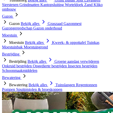
Tuinaanleg
Bekijk alles
Grind
Basalt Split
Lavasteen
Sierstenen
Grindmatten
Kantopsluiting
Worteldoek
Zand
Kliko
ombouw
Gazon
Gazon
Bekijk alles
Graszaad
Gazonmest
Gazongereedschap
Gazon onderhoud
Moestuin
Moestuin
Bekijk alles
Kweek- & oppottafel
Tuinkas
Moestuinbak
Moestuingrond
Bestrijding
Bestrijding
Bekijk alles
Groene aanslag verwijderen
Onkruid bestrijden
Ongedierte bestrijden
Insecten bestrijden
Schoonmaakmiddelen
Bewatering
Bewatering
Bekijk alles
Tuinslangen
Regentonnen
Pompen
Spuitpistolen & broeskoppen