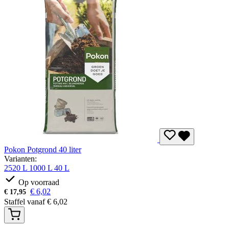
Pokon Potgrond 40 liter
Varianten:
2520 L
1000 L
40 L
Op voorraad
€
6,02
€
17,95
Staffel vanaf
€
6,02