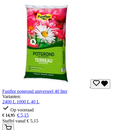
Funflor potgrond universeel 40 liter
Varianten:
2400 L
1000 L
40 L
Op voorraad
€
5,15
€
14,95
Staffel vanaf
€
5,15